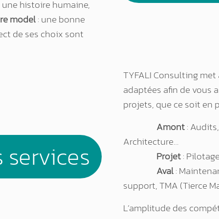
d une histoire humaine,
ore model
: une bonne
pect de ses choix sont
TYFALI Consulting met 
adaptées afin de vous 
projets, que ce soit en 
Amont
: Audits
Architecture…
 services
Projet
: Pilota
Aval
: Maintena
support, TMA (Tierce M
L’amplitude des compét