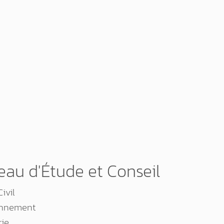
eau d'Étude et Conseil
ivil
onnement
rie