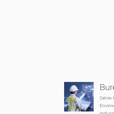
Bur
Génie C
Envir
Indust