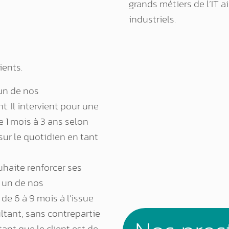
grands métiers de l’IT a
industriels.
ients.
 un de nos
t. Il intervient pour une
 1 mois à 3 ans selon
 sur le quotidien en tant
ouhaite renforcer ses
r un de nos
de 6 à 9 mois à l’issue
ultant, sans contrepartie
tant que le client est de