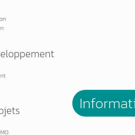
ion
on
veloppement
e
nt
Informat
ojets
 PMO